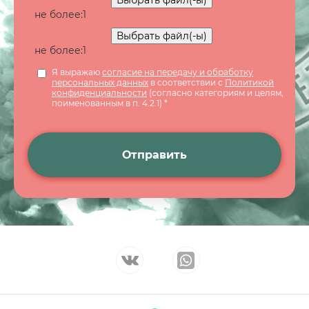
Выбрать файл(-ы)
не более:
1
Выбрать файл(-ы)
не более:
1
Я выражаю
согласие на передачу и обработку
персональных данных
в соответствии с
Политикой
конфиденциальности
(согласно категориям и целям,
поименованным в п. 4.2.1) *
Отправить