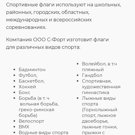
Спортивные флаги используют на школьных,
районных, городских, областных,
международных и всероссийских
соревнованиях.
Компания ООО С-Форт изготовит флаги
для различных видов спорта:
Волейбол, в т.ч
Бадминтон
пляжный
Футбол,
Гандбол
Баскетбол,
Спортивная,
Хоккей
художественная
Бокс
гимнастика
Борьба (в т. ч
Лыжные виды
вольная борьба,
спорта
греко-римская
(Горнолыжный
борьба)
спорт, лыжное
Велоспорт
двоеборье,
BMX
лыжные гонки,
Водные виды спорта
прыжки с