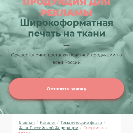
ПРОДУКЦИЯ ДЛЯ
РЕКЛАМЫ
Широкоформатная
печать на ткани
Осуществление доставки печатной продукции по
всей России
Оставить заявку
/
/
/
Главная
Каталог
Тематические флаги
/
Флаг Российской Федерации
Спортивные