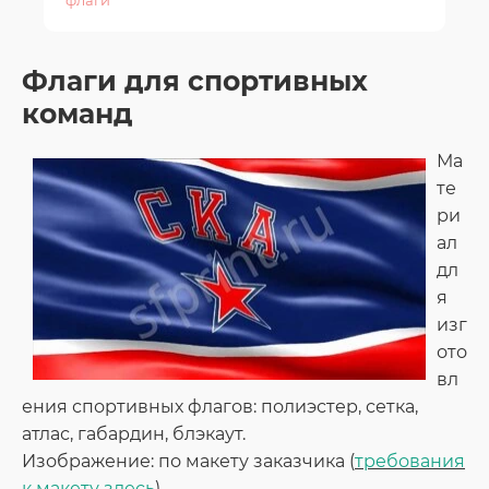
флаги
Флаги для спортивных
команд
Ма
те
ри
ал
дл
я
изг
ото
вл
ения спортивных флагов: полиэстер, сетка,
атлас, габардин, блэкаут.
Изображение: по макету заказчика (
требования
к макету здесь
).